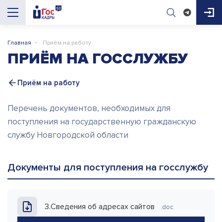
·
Главная
Приём на работу
AI-помощник
ПРИЁМ НА ГОССЛУЖБУ
ГосКадры53
Приём на работу
Здравствуйте! Я AI-помощник портала 
ГосКадры53. Могу подсказать про 
Перечень документов, необходимых для
вакансии, конкурсы, документы для приёма 
поступления на государственную гражданскую
на работу и обучение. Чем помочь?

службу Новгородской области
Документы для поступления на госслужбу
3.Сведения об адресах сайтов
.doc