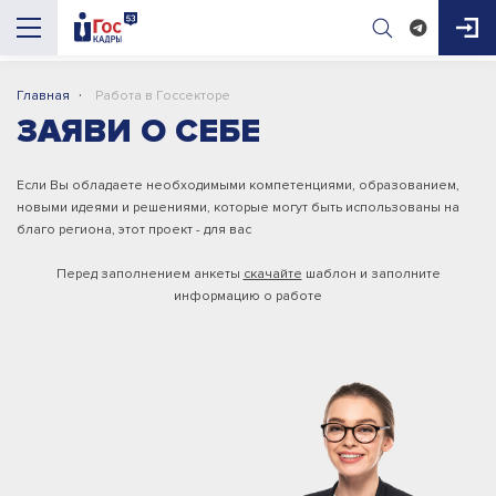
·
Главная
Работа в Госсекторе
AI-помощник
ЗАЯВИ О СЕБЕ
ГосКадры53
Если Вы обладаете необходимыми компетенциями, образованием,
новыми идеями и решениями, которые могут быть использованы на
Здравствуйте! Я AI-помощник портала 
благо региона, этот проект - для вас
ГосКадры53. Могу подсказать про 
вакансии, конкурсы, документы для приёма 
Перед заполнением анкеты
скачайте
шаблон и заполните
на работу и обучение. Чем помочь?

информацию о работе