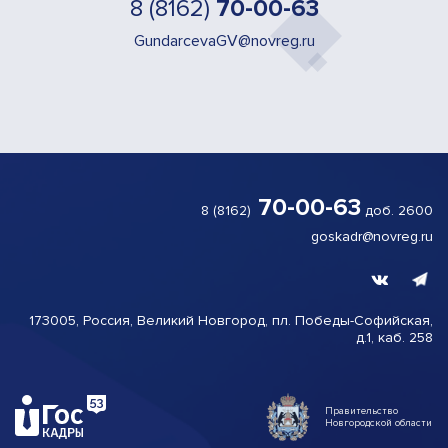
8 (8162)
70-00-63
GundarcevaGV@novreg.ru
70-00-63
8 (8162)
доб. 2600
goskadr@novreg.ru
173005, Россия, Великий
Новгород,
пл. Победы-
Софийская,
д.1, каб. 258
Правительство
Новгородской области