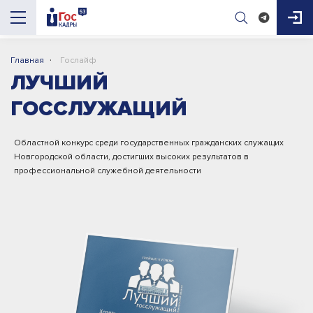
·
Главная
Гослайф
ЛУЧШИЙ
AI-помощник
Фамилия *
ГосКадры53
ГОССЛУЖАЩИЙ
Здравствуйте! Я AI-помощник портала 
Областной конкурс среди государственных
гражданских служащих
Имя *
ГосКадры53. Могу подсказать про 
Новгородской области, достигших
высоких результатов в
вакансии, конкурсы, документы для приёма 
профессиональной служебной
деятельности
на работу и обучение. Чем помочь?

Отчество *
Дата рождения *