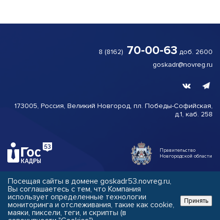
70-00-63
8 (8162)
доб. 2600
goskadr@novreg.ru
173005, Россия, Великий
Новгород,
пл. Победы-
Софийская,
д.1, каб. 258
Правительство
Новгородской области
Посещая сайты в домене goskadr53.novreg.ru,
Использование персональных данных
Вы соглашаетесь с тем, что Компания
использует определенные технологии
Принять
Копирование материалов сайта возможно только
мониторинга и отслеживания, такие как cookie,
с письменного разрешения администрации сайта
маяки, пиксели, теги, и скрипты (в