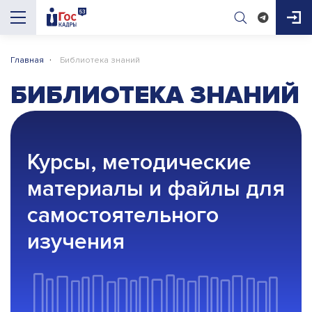
·
Главная
Библиотека знаний
БИБЛИОТЕКА ЗНАНИЙ
AI-помощник
ГосКадры53
Курсы, методические
материалы и файлы для
Здравствуйте! Я AI-помощник портала 
ГосКадры53. Могу подсказать про 
самостоятельного
вакансии, конкурсы, документы для приёма 
на работу и обучение. Чем помочь?

изучения