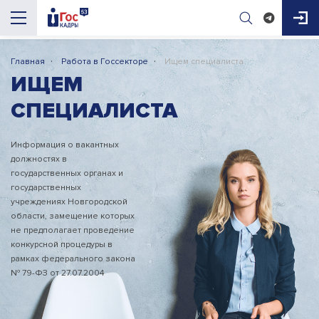
·
·
Главная
Работа в Госсекторе
Ищем специалиста
ИЩЕМ
СПЕЦИАЛИСТА
Информация о вакантных
AI-помощник
должностях в
ГосКадры53
государственных органах и
государственных
учреждениях Новгородской
Здравствуйте! Я AI-помощник портала 
области, замещение которых
ГосКадры53. Могу подсказать про 
не предполагает проведение
вакансии, конкурсы, документы для приёма 
конкурсной процедуры в
на работу и обучение. Чем помочь?

рамках федерального закона
№ 79-ФЗ от 27.07.2004