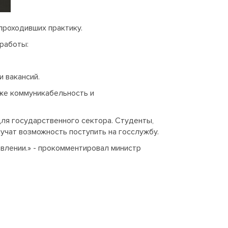
проходивших практику.
работы:
 вакансий.
AI-помощник
ГосКадры53
кже коммуникабельность и
ля государственного сектора. Студенты,
Здравствуйте! Я AI-помощник портала 
учат возможность поступить на госслужбу.
ГосКадры53. Могу подсказать про 
вакансии, конкурсы, документы для 
влении.» - прокомментировал министр
приёма на работу и обучение. Чем 
помочь?
