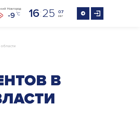
16
:
25
кий Новгород
07
-9
авг
 области
ЕНТОВ В
ВЛАСТИ