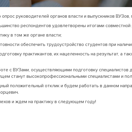
 опрос руководителей органов власти и выпускников ВУЗов, 
льшинство респондентов удовлетворены итогами совместной 
тику в том же органе власти;
товности обеспечить трудоустройство студентов при наличии
одготовку практикантов, их нацеленность на результат, а та
оте с ВУЗами, осуществляющими подготовку специалистов д
дущем станут высокопрофессиональными специалистами и пол
дный положительный отклик и будем работать в данном напра
орцевич.
хов и ждем на практику в следующем году!