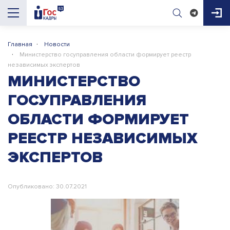
·
Главная
Новости
AI-помощник
·
Министерство госуправления области формирует реестр
ГосКадры53
независимых экспертов
МИНИСТЕРСТВО
Здравствуйте! Я AI-помощник портала 
ГОСУПРАВЛЕНИЯ
ГосКадры53. Могу подсказать про 
вакансии, конкурсы, документы для приёма 
ОБЛАСТИ ФОРМИРУЕТ
на работу и обучение. Чем помочь?

РЕЕСТР НЕЗАВИСИМЫХ
ЭКСПЕРТОВ
Опубликовано: 30.07.2021