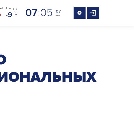
07
:
05
ий Новгород
07
-9
авг
О
ЕГИОНАЛЬНЫХ