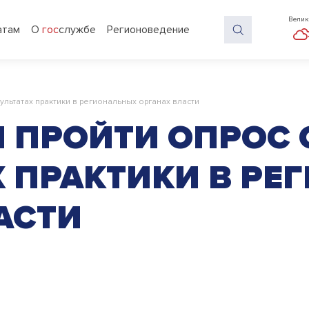
Велик
атам
О
гос
службе
Регионоведение
ультатах практики в региональных органах власти
 ПРОЙТИ ОПРОС 
Х ПРАКТИКИ В Р
АСТИ