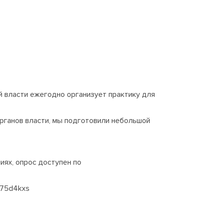
 власти ежегодно организует практику для
AI-помощник
органов власти, мы подготовили небольшой
ГосКадры53
Здравствуйте! Я AI-помощник портала 
иях, опрос доступен по
ГосКадры53. Могу подсказать про 
вакансии, конкурсы, документы для 
приёма на работу и обучение. Чем 
m75d4kxs
помочь?
