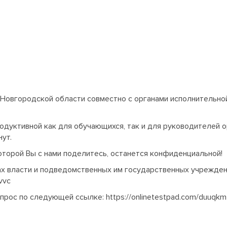
Новгородской области совместно с органами исполнительной
родуктивной как для обучающихся, так и для руководителей 
нут.
оторой Вы с нами поделитесь, останется конфиденциальной!
ах власти и подведомственных им государственных учрежден
vvc
опрос по следующей ссылке:
https://onlinetestpad.com/duuqk