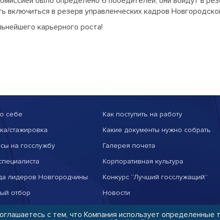
омиссией было определено 6 победителей, они войдут в ре
ть включиться в резерв управленческих кадров Новгородско
ьнейшего карьерного роста!
о себе
Как поступить на работу
ка/стажировка
Какие документы нужно собрать
сы на госслужбу
Галерея почета
специалиста
Корпоративная культура
да лидеров Новгородчины
Конкурс “Лучший госслужащий”
тый отбор
Новости
соглашаетесь с тем, что Компания использует определенные 
ьменного разрешения администрации сайта