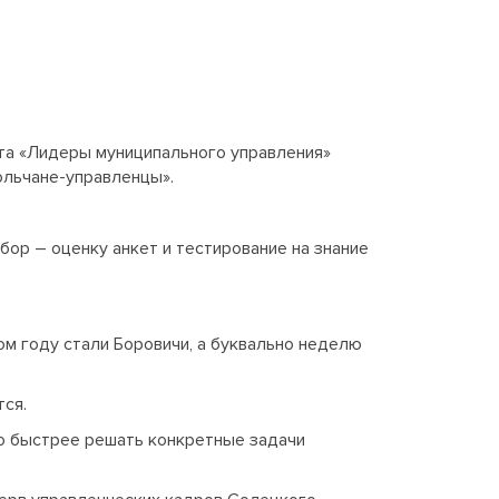
та «Лидеры муниципального управления»
ольчане-управленцы».
ор – оценку анкет и тестирование на знание
ом году стали Боровичи, а буквально неделю
AI-помощник
ГосКадры53
тся.
о быстрее решать конкретные задачи
Здравствуйте! Я AI-помощник портала 
ГосКадры53. Могу подсказать про 
вакансии, конкурсы, документы для 