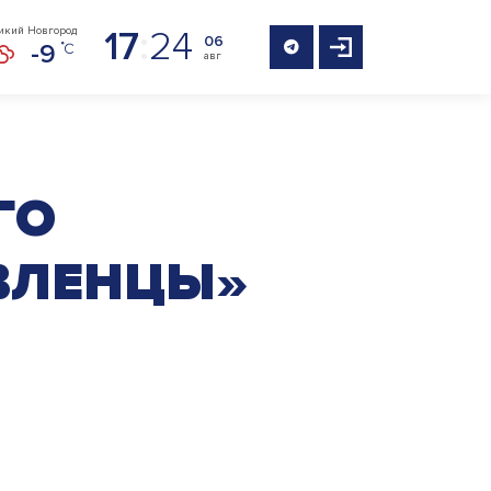
17
:
24
икий Новгород
06
-9
авг
ГО
АВЛЕНЦЫ»