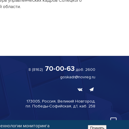
зерв управленческих кадров Солецкого
приёма на работу и обучение. Чем 
й области.
помочь?

70-00-63
8 (8162)
доб. 2600
goskadr@novreg.ru
173005, Россия, Великий
Новгород,
пл. Победы-
Софийская, д.1, каб. 258
технологии мониторинга
Использование персональных данных
Принять