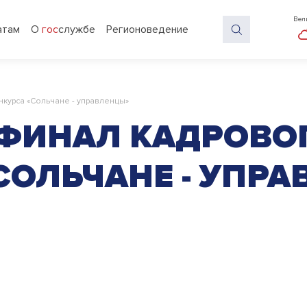
Вел
атам
О
гос
службе
Регионоведение
нкурса «Сольчане - управленцы»
 ФИНАЛ КАДРОВО
СОЛЬЧАНЕ - УПР