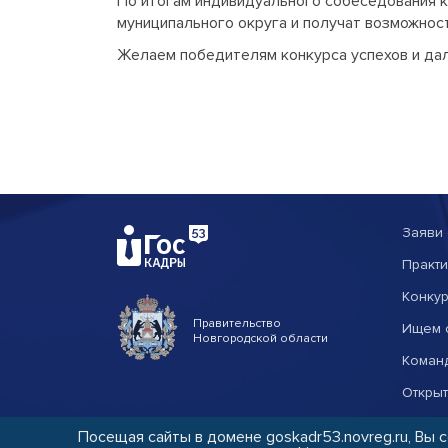
По итогам индивидуального собеседования к
муниципального округа и получат возможнос
Желаем победителям конкурса успехов и дал
Заяви 
Практи
Конкур
Правительство
Ищем 
Новгородской области
Коман
Откры
Посещая сайты в домене goskadr53.novreg.ru, Вы 
Копирование материалов сайта возможно только
с пис