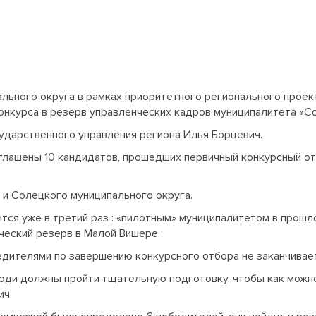
льного округа в рамках приоритетного регионального проек
онкурса в резерв управленческих кадров муниципалитета «С
ударственного управления региона Илья Борцевич.
лашены 10 кандидатов, прошедших первичный конкурсный отб
 и Солецкого муниципального округа.
тся уже в третий раз : «пилотным» муниципалитетом в прошл
ческий резерв в Малой Вишере.
едителями по завершению конкурсного отбора не заканчивае
юди должны пройти тщательную подготовку, чтобы как можн
ич.