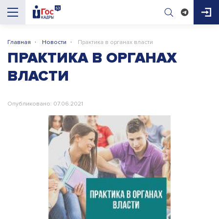
·
·
Главная
Новости
Практика в органах власти
AI-помощник
ПРАКТИКА В ОРГАНАХ
ГосКадры53
ВЛАСТИ
Здравствуйте! Я AI-помощник портала 
ГосКадры53. Могу подсказать про 
Опубликовано: 07.06.2021
вакансии, конкурсы, документы для приёма 
на работу и обучение. Чем помочь?
