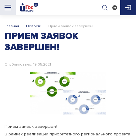
·
·
Главная
Новости
Прием заявок завершен!
AI-помощник
ПРИЕМ ЗАЯВОК
ГосКадры53
ЗАВЕРШЕН!
Здравствуйте! Я AI-помощник портала 
ГосКадры53. Могу подсказать про 
Опубликовано: 19.05.2021
вакансии, конкурсы, документы для приёма 
на работу и обучение. Чем помочь?

Прием заявок завершен!
В рамках реализации приоритетного регионального проекта