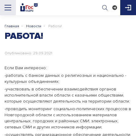
·
·
Главная
Новости
Работа!
AI-помощник
РАБОТА!
ГосКадры53
Здравствуйте! Я AI-помощник портала 
Опубликовано: 29.09.2021
ГосКадры53. Могу подсказать про 
вакансии, конкурсы, документы для приёма 
Если Вам интересно:
на работу и обучение. Чем помочь?

-работать с банком данных о религиозных и национально -
культурных объединениях;
-участвовать в обеспечении взаимодействия органов
исполнительной власти области с казачьими обществами,
которые осуществляют деятельность на территории области;
-проводить мониторинг социально-политических процессов в
Новгородской области с использованием материалов
центральных, городских и районных СМИ, электронных,
сетевых СМИ и других источников информации;
-осуществлять организационное обеспечение деятельности