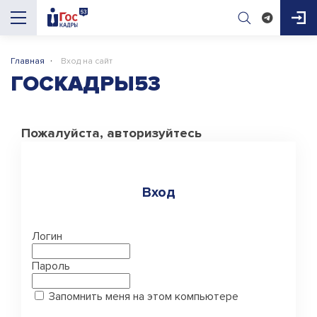
·
Главная
Вход на сайт
AI-помощник
ГосКадры53
ГОСКАДРЫ53
Здравствуйте! Я AI-помощник портала 
Пожалуйста, авторизуйтесь
ГосКадры53. Могу подсказать про 
вакансии, конкурсы, документы для приёма 
на работу и обучение. Чем помочь?

Вход
Логин
Пароль
Запомнить меня на этом компьютере