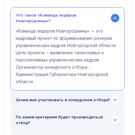
Что такое «Команда лидеров
Новгородчины»?
«Команда лидеров Новгородчины» — это
кадровый проект по формированию резерва
управленческих кадров Новгородской области.
Цель проекта – выявление талантливых и
перспективных управленческих кадров.
Организатор конкурсного отбора -
Администрация Губернатора Новгородской
области.
Зачем мне участвовать в конкурсном отборе?
Участие в конкурсном отборе «Команда лидеров
По каким критериям будет производиться
Новгородчины» - это шанс войти в
отбор?
управленческий кадровый резерв области,
пройти стажировку в органах государственной
Важным условием участия является