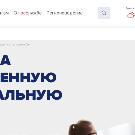
Велик
атам
О
гос
службе
Регионоведение
рсы на госслужбу
НА
ВЕННУЮ
АЛЬНУЮ