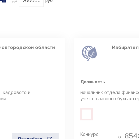
до
руб.
нные
Боровичский мр
Валдайский мр
Волотовский мр
Демянский мр
Крестецкий мр
Новгородской области
Избирател
Любытинский мр
Маловишерский
мр
Должность
Маревский мр
, кадрового и
начальник отдела финанс
Мошенской мр
ния
учета -главного бухгалте
Новгородский
мр
Окуловский мр
Парфинский мр
Конкурс
854
от
Подробнее