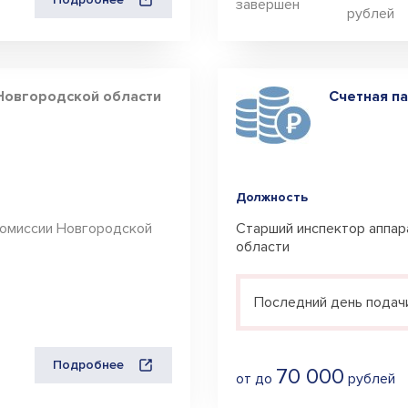
завершен
Пестовский мр
рублей
Поддорский мр
Солецкий мр
Новгородской области
Счетная п
Старорусский
мр
Хвойнинский мр
Холмский мр
Должность
Чудовский мр
омиссии Новгородской
Старший инспектор аппар
Шимский мр
области
Последний день подачи
Подробнее
70 000
от
до
рублей