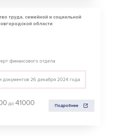
во труда, семейной и социальной
Новгородской области
перт финансового отдела
и документов 26 декабря 2024 года
AI-помощник
ГосКадры53
00
41000
до
Подробнее
Здравствуйте! Я AI-помощник портала 
ГосКадры53. Могу подсказать про 
вакансии, конкурсы, документы для 
приёма на работу и обучение. Чем 