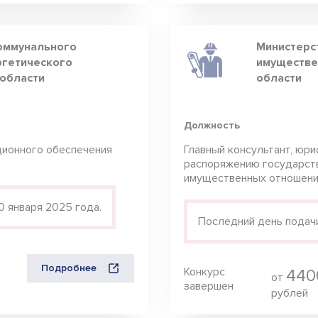
оммунального
Министерст
ргетического
имуществе
области
области
Должность
ционного обеспечения
Главный консультант, юри
распоряжению государст
имущественных отношен
0 января 2025 года.
Последний день подачи
Подробнее
Конкурс
440
от
завершен
рублей