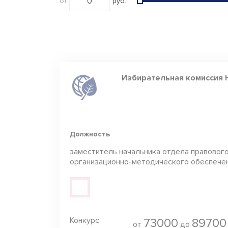
от
руб.
Экономика и
Завершё
финансы
ЖКХ
Образование
Социальная
Избирательная комиссия 
сфера
Природа
Транспорт
Строительство
Должность
Цифровые
заместитель начальника отдела правового
технологии
организационно-методического обеспече
Контроль и
надзор
Архивное дело
Конкурс
73000
89700
Иные
от
до