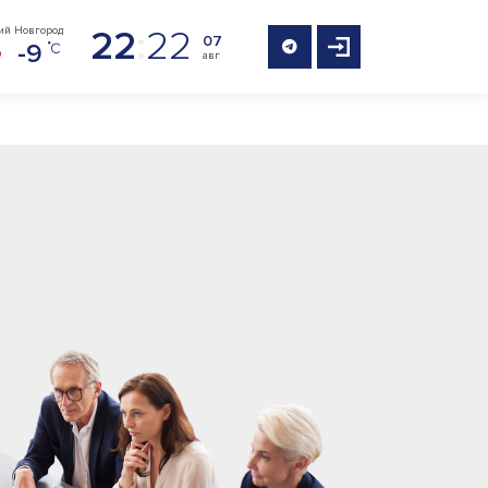
22
:
22
ий Новгород
07
-9
авг