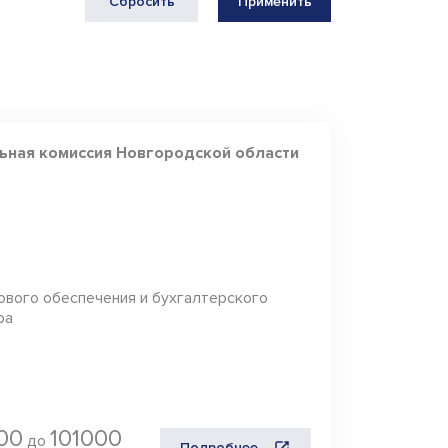
Сбросить
Применить
Муниципальная
служба
ьная комиссия Новгородской области
ового обеспечения и бухгалтерского
ра
00
101000
до
Подробнее