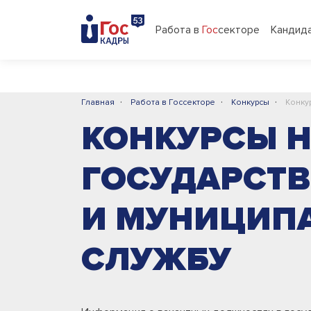
Работа в
Гос
секторе
Кандид
·
·
·
Главная
Работа в Госсекторе
Конкурсы
Конку
КОНКУРСЫ 
ГОСУДАРСТ
И МУНИЦИП
СЛУЖБУ