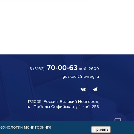
помочь?

70-00-63
8 (8162)
доб. 2600
goskadr@novreg.ru
173005, Россия, Великий
Новгород,
пл. Победы-
Софийская, д.1, каб. 258
технологии мониторинга
Использование персональных данных
Принять