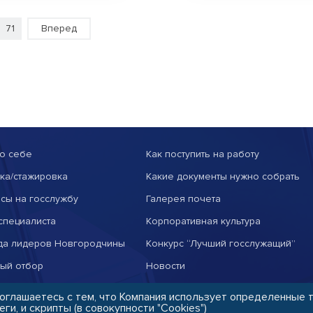
71
Вперед
о себе
Как поступить на работу
ка/стажировка
Какие документы нужно собрать
сы на госслужбу
Галерея почета
специалиста
Корпоративная культура
да лидеров Новгородчины
Конкурс “Лучший госслужащий”
тый отбор
Новости
соглашаетесь с тем, что Компания использует определенные 
ьменного разрешения администрации сайта
еги, и скрипты (в совокупности "Cookies")