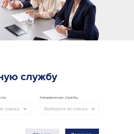
ную службу
сти
Направление службы
з списка
Выберите из списка
дитель
Государственная
служба
лист