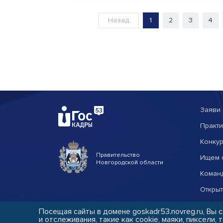
Назад
1
2
3
4
Заяви 
Практи
Конкур
Правительство
Ищем 
Новгородской области
Коман
Откры
Посещая сайты в домене goskadr53.novreg.ru, Вы 
Копирование материалов сайта возможно только
с пис
и отслеживания, такие как cookie, маяки, пиксели, т