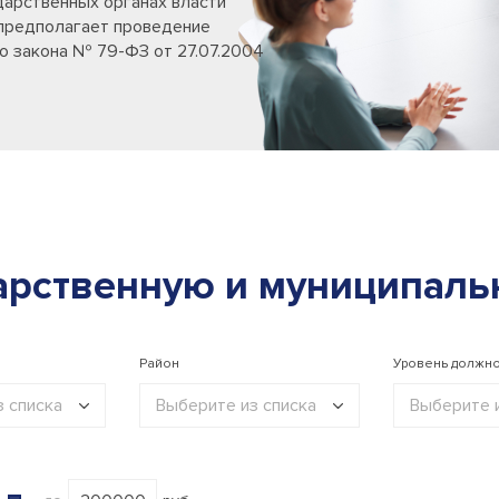
дарственных органах власти
предполагает проведение
о закона № 79-ФЗ от 27.07.2004
арственную и муниципаль
Район
Уровень должно
 списка
Выберите из списка
Выберите и
урсы
В. Новгород
Руково
е
Батецкий мр
Специа