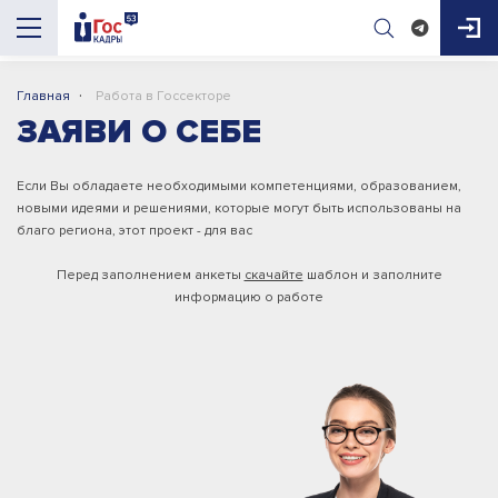
·
Главная
Работа в Госсекторе
AI-помощник
ЗАЯВИ О СЕБЕ
ГосКадры53
Если Вы обладаете необходимыми компетенциями, образованием,
новыми идеями и решениями, которые могут быть использованы на
Здравствуйте! Я AI-помощник портала 
благо региона, этот проект - для вас
ГосКадры53. Могу подсказать про 
вакансии, конкурсы, документы для приёма 
Перед заполнением анкеты
скачайте
шаблон и заполните
на работу и обучение. Чем помочь?

информацию о работе