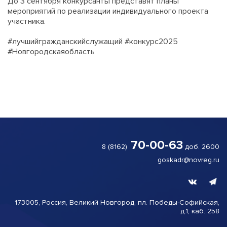
До 3 сентября конкурсанты представят планы
мероприятий по реализации индивидуального проекта
участника.
#лучшийгражданскийслужащий #конкурс2025
#Новгородскаяобласть
70-00-63
8 (8162)
доб. 2600
goskadr@novreg.ru
173005, Россия, Великий
Новгород,
пл. Победы-
Софийская,
д.1, каб. 258